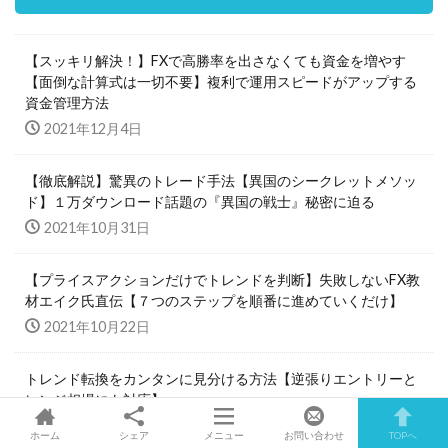
【スッキリ解決！】FXで高勝率を出さなくても資金を増やす
【面倒な計算式は一切不要】複利で運用スピードがアップする
資金管理方法
2021年12月4日
【徹底解説】驚異のトレード手法【異国のシークレットメソッ
ド】１万ダウンロード話題の『異国の戦士』秘密に迫る
2021年10月31日
【プライスアクションだけでトレンドを判断】失敗しないFX教
材エイク氏直伝【７つのステップを順番に進めていくだけ】
2021年10月22日
トレンド転換をカンタンに見分ける方法【逆張りエントリーと
レンジ相場にも対応】
2021年10月16日
ホーム
シェア
メニュー
お問い合わせ
TOPへ